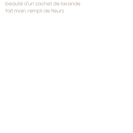
beauté d'un sachet de lavande 
fait main, rempli de fleurs 
odorantes, dépasse largement 
l'aspect fonctionnel. C'est un 
retour à des gestes simples, 
efficaces et beaux, qui 
transforment l'entretien de la 
maison en un moment de plaisir 
sensoriel. En prenant soin de vos 
textiles avec de la lavande, vous 
prolongez la vie de vos vêtements, 
réduisez votre empreinte 
écologique et créez une 
atmosphère sereine et saine dans 
votre intérieur.
Conclusion et passage à l'action
Protéger ses textiles durant l'hiver 