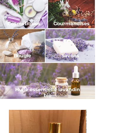
Cosmétiques
Gourmandises
Bougie
Savons
Huile essentielle lavandin
bio