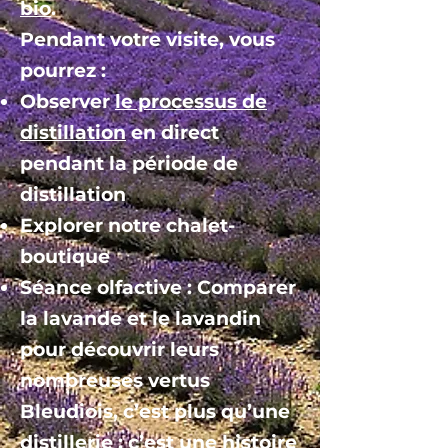
bio
.
Pendant votre visite, vous
pourrez :
Observer
le processus de
distillation
en direct
pendant la période de
distillation
Explorer notre chalet-
boutique
Séance olfactive : Comparer
la lavande et le lavandin
pour découvrir leurs
nombreuses vertus
Bleudiois, c’est plus qu’une
distillerie : c’est une histoire