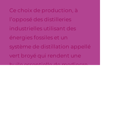
Ce choix de production, à
l’opposé des distilleries
industrielles utilisant des
énergies fossiles et un
système de distillation appellé
vert broyé qui rendent une
huile essentielle de mediocre
qualité.