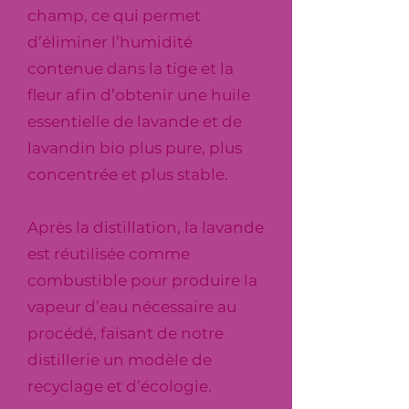
champ, ce qui permet
d’éliminer l’humidité
contenue dans la tige et la
fleur afin d’obtenir une huile
essentielle de lavande et de
lavandin bio plus pure, plus
concentrée et plus stable.
Après la distillation, la lavande
est réutilisée comme
combustible pour produire la
vapeur d’eau nécessaire au
procédé, faisant de notre
distillerie un modèle de
recyclage et d’écologie.