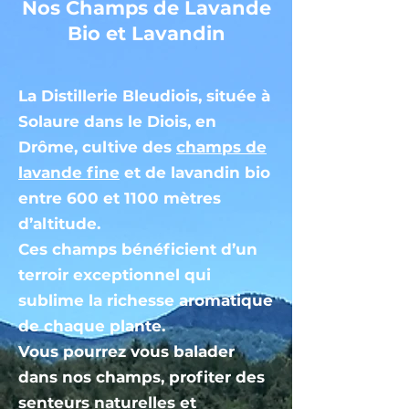
Nos Champs de Lavande
Bio et Lavandin
La Distillerie Bleudiois, située à
Solaure dans le Diois, en
Drôme, cultive des
champs de
lavande fine
et de lavandin bio
entre 600 et 1100 mètres
d’altitude.
Ces champs bénéficient d’un
terroir exceptionnel qui
sublime la richesse aromatique
de chaque plante.
Vous pourrez vous balader
dans nos champs, profiter des
senteurs naturelles et