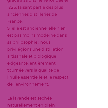
grâce à sa distillerie fondée en
1926, faisant partie des plus
anciennes distilleries de
France.
Si elle est ancienne, elle n’en
est pas moins moderne dans
sa philosophie : nous
privilégions
une distillation
artisanale et biologique
exigeante, entièrement
tournée vers la qualité de
l’huile essentielle et le respect
de l’environnement.
La lavande est séchée
naturellement en plein