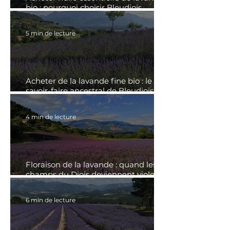
bio : pourquoi choisir Bleudiois,
producteur dans la Drôme ?
5 min de lecture
Acheter de la lavande fine bio : le
savoir-faire ancestral de Bleudiois,
producteur dans la Drôme
4 min de lecture
Floraison de la lavande : quand les
champs du Diois deviennent violets |
Distillerie Bleudiois
6 min de lecture