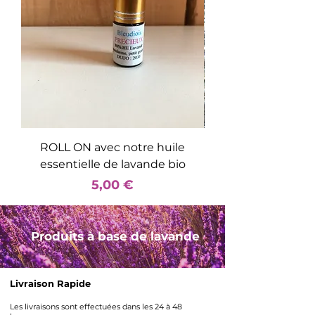
ROLL ON avec notre huile
Diffuseur d'huile e
essentielle de lavande bio
Prix
5,00 €
Produits à base de lavande
Livraison Rapide
Les livraisons sont effectuées dans les 24 à 48