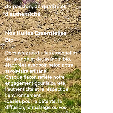
de passion, de qualité et
d’authenticité.
Nos Huiles Essentielles
Bio
Découvrez nos huiles essentielles
de lavande et de lavandin bio,
élaborées avec soin selon notre
savoir-faire artisanal.
Chaque flacon reflète notre
engagement pour la pureté,
l’authenticité et le respect de
l’environnement.
Idéales pour la détente, la
diffusion, le massage ou vos