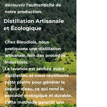
découvrir l’authenticité de
notre production.
Distillation Artisanale
et Écologique
Chez Bleudiois, nous
pratiquons une distillation
artisanale, loin des procédés
industriels.
La lavande est séchée avant
distillation, et nous réutilisons
cette plante pour générer la
vapeur d’eau, ce qui rend le
procédé écologique et durable.
Cette méthode garantit une