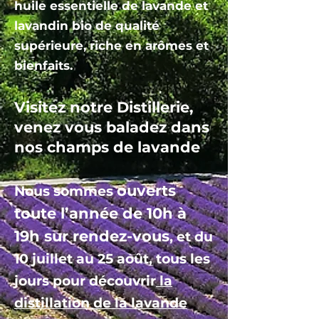
huile essentielle de lavande et
lavandin bio de qualité
supérieure, riche en arômes et
bienfaits.
Visitez notre Distillerie,
venez vous baladez dans
nos champs de lavande
ouverts
Nous sommes
toute l’année de 10h à
19h sur rendez-vous
, et du
10 juillet au 25 août, tous les
jours pour découvrir
la
distillation de la lavande