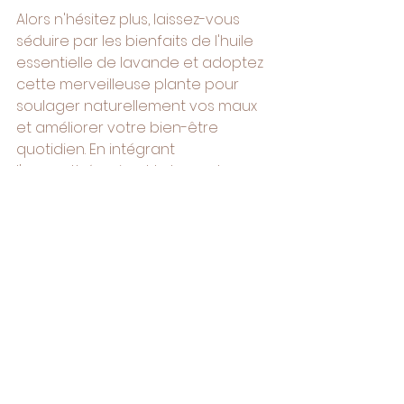
Alors n'hésitez plus, laissez-vous 
séduire par les bienfaits de l'huile 
essentielle de lavande et adoptez 
cette merveilleuse plante pour 
soulager naturellement vos maux 
et améliorer votre bien-être 
quotidien. En intégrant 
l'aromathérapie et la lavande 
dans votre vie, vous pourrez 
bénéficier d'un moyen naturel et 
efficace pour prendre soin de 
votre corps et de votre esprit.
Enfin, n'oubliez pas que 
l'aromathérapie ne remplace pas 
un traitement médical, et il est 
toujours recommandé de 
consulter un professionnel de la 