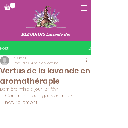
BLEUDIOIS Lavande Bio
Post
bleudiois
1 mai 2023
4 min de lecture
Vertus de la lavande en
aromathérapie
Dernière mise à jour :
24 févr.
Comment soulagez vos maux 
naturellement