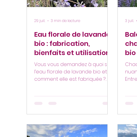
29 juil.
3 min de lecture
3 juil.
Eau florale de lavande
Bal
bio : fabrication,
ch
bienfaits et utilisations
bio
au quotidien
exp
Vous vous demandez à quoi sert
Chaq
aut
l’eau florale de lavande bio et
nuan
comment elle est fabriquée ?
Mo
Entr
Souvent moins connue que
lava
l’huile essentielle, l’eau florale,
cett
aussi appelée hydrolat de
des 
lavande, est un produit naturel
vous
obtenu lors de la distillation de la
dans
lavande. Douce, polyvalente et
loin 
facile à utiliser au quotidien, elle
touri