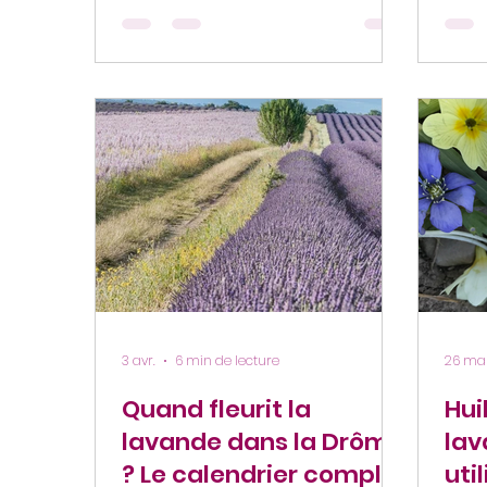
distillation artisanale et conseils
créa
pour visiter les champs de
la p
lavande en Drôme provençale.
lava
Champs de lavande bio
lavan
Bleudiois en fleur Floraison de la
issu 
lavande : le spectacle
Depui
incontournable de l’été dans le
Disti
Diois Chaque été, les paysages
tran
du Diois se transforment en une
le m
véritable mer violette. La
trad
floraison de la lavande attire
savo
des visiteurs ven
3 avr.
6 min de lecture
26 ma
Quand fleurit la
Hui
lavande dans la Drôme
lav
? Le calendrier complet
uti