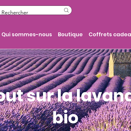
Qui sommes-nous
Boutique
Coffrets cade
out sur la lavan
bio