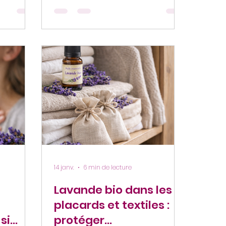
n, plus
vous êtes peut-être demandé
 l'autre.
pourquoi les prix variaient du
 première
simple au triple, pourquoi l'odeur
aisse
n'était pas toujours la même, et
pliquer
pourquoi certaines bouteilles
se trouve
semblaient plus "vraies" que
le
d'autres. La réponse tient en
— et plus
grande partie dans un mot : la
traçabilité. Et plus précisément,
ie préfère
dans la distance — ou l'absence
de distance — entre le ch
14 janv.
6 min de lecture
Lavande bio dans les
placards et textiles :
si
protéger