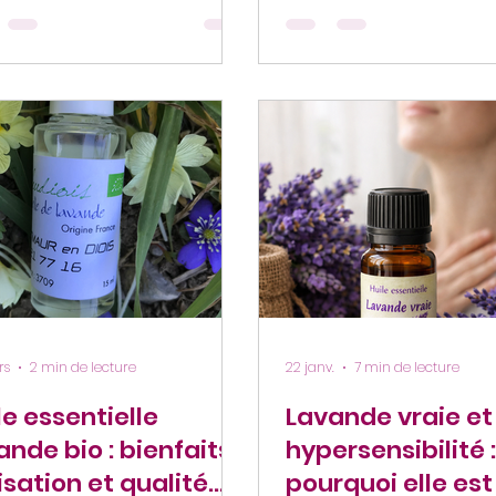
tion d’émaux uniques pour
Pourtant, l'un sent plus fi
oterie artisanale. Champs de
complexe, plus "vrai" que
nde bio bleudiois Cendre de
L'un vous apaise dès la
de bio : un trésor naturel
inhalation, l'autre vous l
de la Distillerie Bleudiois
indifférent. Comment ex
s plusieurs générations, la
cet écart ? La réponse 
llerie Bleudiois cultive et
presque toujours dans 
sforme la lavande bio avec
procédé de distillation 
ême respect de la terre, des
précisément dans une
itions provençales et du
distinction que l'industr
i
ne pas trop m
rs
2 min de lecture
22 janv.
7 min de lecture
le essentielle
Lavande vraie et
ande bio : bienfaits,
hypersensibilité :
lisation et qualité
pourquoi elle est 