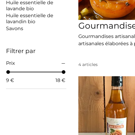
Huile essentielle de
lavande bio
Huile essentielle de
lavandin bio
Gourmandise
Savons
Gourmandises artisanal
artisanales élaborées à
Filtrer par
noix, cerneaux de noix 
ingrédients naturels o
Prix
4 articles
goût et en caractère, 
instants sucrés ou salés
simples, vrais et locaux
9 €
18 €
industrielles.