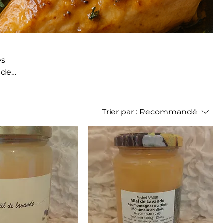
es
 de
n
vos
Trier par :
Recommandé