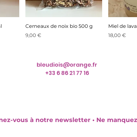
l
Cerneaux de noix bio 500 g
Miel de lav
Prix
Prix
9,00 €
18,00 €
bleudiois@orange.fr
+33 6 86 21 77 16
ez-vous à notre newsletter • Ne manquez