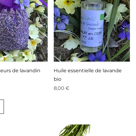
leurs de lavandin
Huile essentielle de lavande
bio
Prix
8,00 €