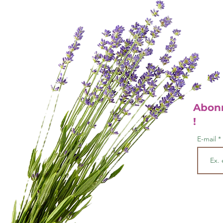
Abonn
!
E-mail