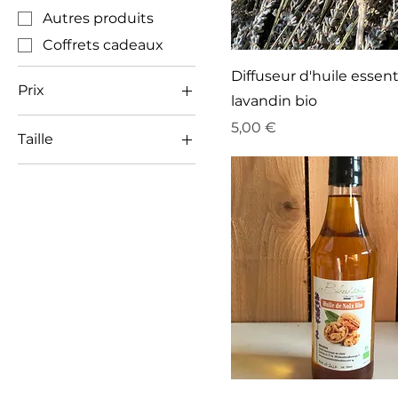
Autres produits
Coffrets cadeaux
Diffuseur d'huile essent
Prix
lavandin bio
Prix
5,00 €
Taille
2 €
40 €
100 ml
1000 ml
15 ml
250 ml
30 ml
50 ml
500 ml