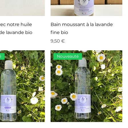
ec notre huile
Bain moussant à la lavande
 de lavande bio
fine bio
Prix
9,50 €
é
Nouveauté