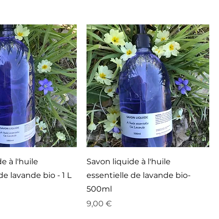
e à l'huile
Savon liquide à l'huile
de lavande bio - 1 L
essentielle de lavande bio-
500ml
Prix
9,00 €