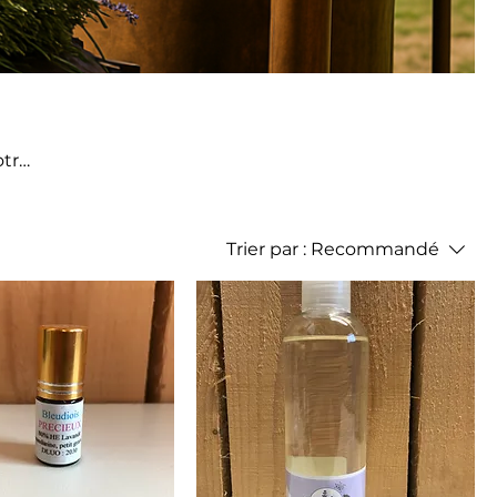
otre
 bio,
nt
Trier par :
Recommandé
en-