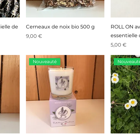
ielle de
Cerneaux de noix bio 500 g
ROLL ON av
essentielle
Prix
9,00 €
Prix
5,00 €
Nouveauté
Nouveaut