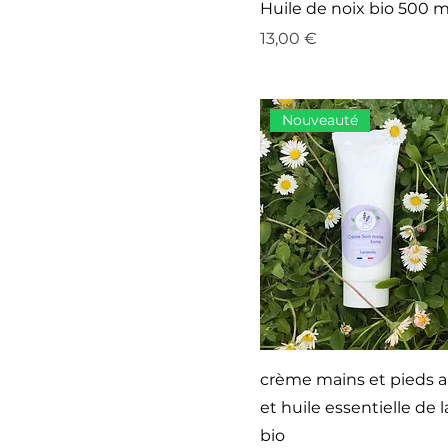
Huile de noix bio 500 m
Prix
13,00 €
Nouveauté
crème mains et pieds a
et huile essentielle de
bio