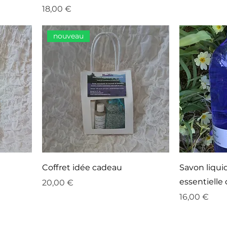
Prix
18,00 €
nouveau
Coffret idée cadeau
Savon liquid
essentielle 
Prix
20,00 €
Prix
16,00 €