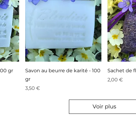
100 gr
Savon au beurre de karité - 100
Sachet de f
gr
Prix
2,00 €
Prix
3,50 €
Voir plus