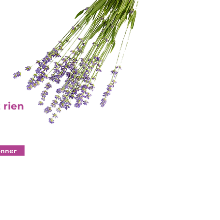
 rien
onner