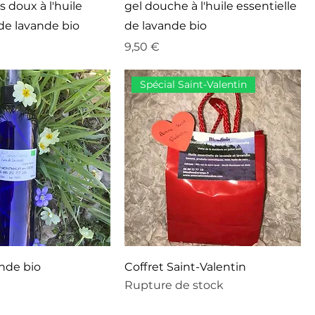
doux à l'huile
gel douche à l'huile essentielle
 de lavande bio
de lavande bio
Prix
9,50 €
Spécial Saint-Valentin
nde bio
Coffret Saint-Valentin
Rupture de stock