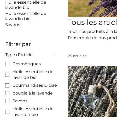
Huile essentielle de
lavande bio
Huile essentielle de
lavandin bio
Tous les artic
Savons
Tous nos produits à la
l’ensemble de nos produ
Filtrer par
savoir-faire et de notr
distillée artisanaleme
Type d'article
25 articles
des cosmétiques, savon
parfumées conçus avec 
Cosmétiques
approche locale, qualit
Huile essentielle de
être, la maison et le qu
lavande bio
Gourmandises Dioise
bougie à la lavande
Savons
Huile essentielle de
lavandin bio