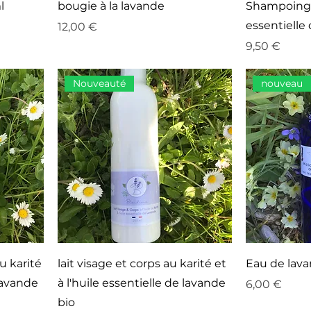
l
bougie à la lavande
Shampoings 
essentielle
Prix
12,00 €
Prix
9,50 €
Nouveauté
nouveau
u karité
lait visage et corps au karité et
Eau de lava
 lavande
à l'huile essentielle de lavande
Prix
6,00 €
bio