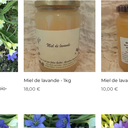
Miel de lavande - 1kg
Miel de lav
bio-
Prix
Prix
18,00 €
10,00 €