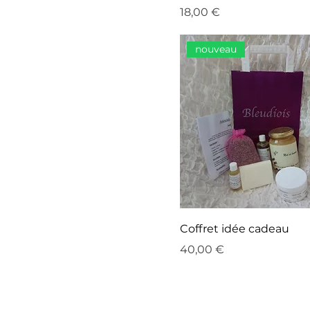
Prix
18,00 €
nouveau
Coffret idée cadeau
Prix
40,00 €