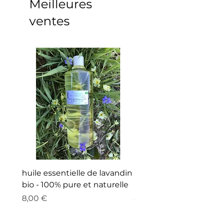
Meilleures
ventes
huile essentielle de lavandin
Huile essentielle de 
bio - 100% pure et naturelle
bio
Prix
Prix
8,00 €
8,00 €