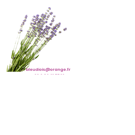
bleudiois@orange.fr
+33 6 86 21 77 16
Abonnez-vous à notre
newsletter • Ne manquez rien !
E-mail